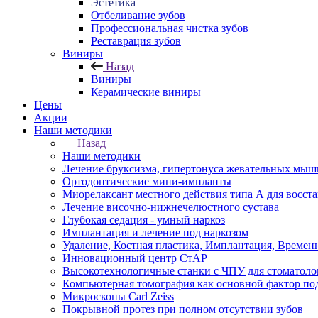
Эстетика
Отбеливание зубов
Профессиональная чистка зубов
Реставрация зубов
Виниры
Назад
Виниры
Керамические виниры
Цены
Акции
Наши методики
Назад
Наши методики
Лечение бруксизма, гипертонуса жевательных мыш
Ортодонтические мини-импланты
Миорелаксант местного действия типа А для восст
Лечение височно-нижнечелюстного сустава
Глубокая седация - умный наркоз
Имплантация и лечение под наркозом
Удаление, Костная пластика, Имплантация, Временн
Инновационный центр СтАР
Высокотехнологичные станки с ЧПУ для стоматоло
Компьютерная томография как основной фактор по
Микроскопы Carl Zeiss
Покрывной протез при полном отсутствии зубов