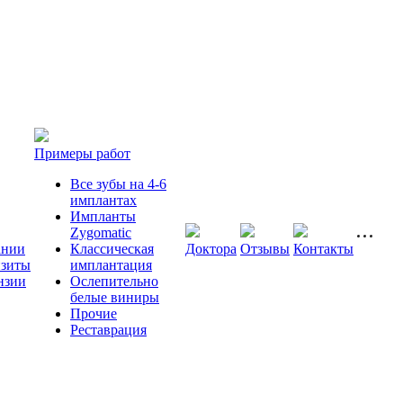
Примеры работ
Все зубы на 4-6
имплантах
Импланты
Zygomatic
ании
Классическая
Доктора
Отзывы
Контакты
изиты
имплантация
нзии
Ослепительно
белые виниры
Прочие
Реставрация