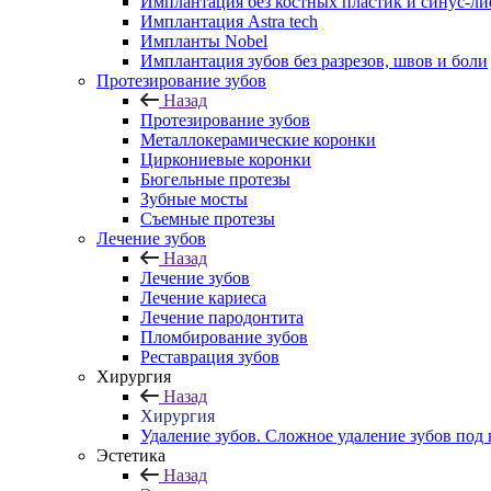
Имплантация без костных пластик и синус-л
Имплантация Astra tech
Импланты Nobel
Имплантация зубов без разрезов, швов и боли
Протезирование зубов
Назад
Протезирование зубов
Металлокерамические коронки
Циркониевые коронки
Бюгельные протезы
Зубные мосты
Съемные протезы
Лечение зубов
Назад
Лечение зубов
Лечение кариеса
Лечение пародонтита
Пломбирование зубов
Реставрация зубов
Хирургия
Назад
Хирургия
Удаление зубов. Сложное удаление зубов под
Эстетика
Назад