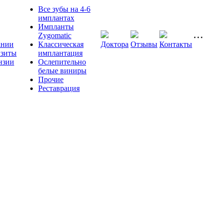
Все зубы на 4-6
имплантах
Импланты
Zygomatic
ании
Классическая
Доктора
Отзывы
Контакты
изиты
имплантация
нзии
Ослепительно
белые виниры
Прочие
Реставрация