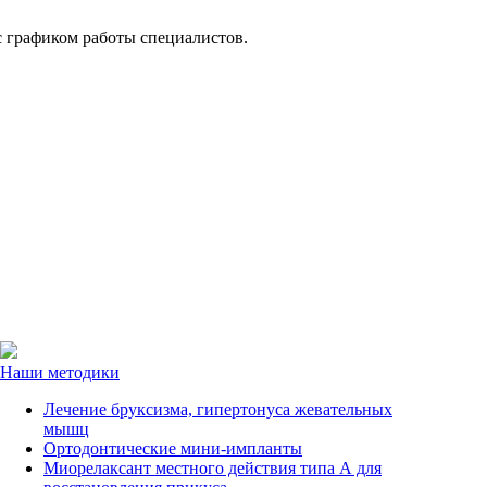
с графиком работы специалистов.
Наши методики
Лечение бруксизма, гипертонуса жевательных
мышц
Ортодонтические мини-импланты
Миорелаксант местного действия типа А для