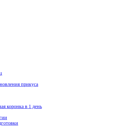
ц
ановления прикуса
ая коронка в 1 день
гии
дготовки