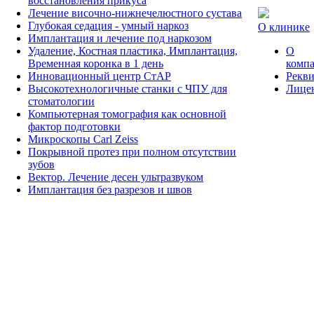
восстановления прикуса
Лечение височно-нижнечелюстного сустава
Глубокая седация - умный наркоз
О клинике
Имплантация и лечение под наркозом
Удаление, Костная пластика, Имплантация,
О
Временная коронка в 1 день
комп
Инновационный центр СтАР
Рекв
Высокотехнологичные станки с ЧПУ для
Лице
стоматологии
Компьютерная томография как основной
фактор подготовки
Микроскопы Carl Zeiss
Покрывной протез при полном отсутствии
зубов
Вектор. Лечение десен ультразвуком
Имплантация без разрезов и швов