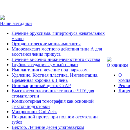
Наши методики
Лечение бруксизма, гипертонуса жевательных
мышц
Ортодонтические мини-импланты
Миорелаксант местного действия типа А для
восстановления прикуса
Лечение височно-нижнечелюстного сустава
Глубокая седация - умный наркоз
О клинике
Имплантация и лечение под наркозом
Удаление, Костная пластика, Имплантация,
О
Временная коронка в 1 день
комп
Инновационный центр СтАР
Рекв
Высокотехнологичные станки с ЧПУ для
Лице
стоматологии
Компьютерная томография как основной
фактор подготовки
Микроскопы Carl Zeiss
Покрывной протез при полном отсутствии
зубов
Вектор. Лечение десен ультразвуком