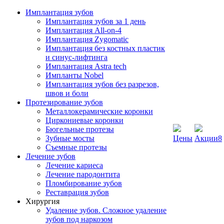
Имплантация зубов
Имплантация зубов за 1 день
Имплантация All-on-4
Имплантация Zygomatic
Имплантация без костных пластик
и синус-лифтинга
Имплантация Astra tech
Импланты Nobel
Имплантация зубов без разрезов,
швов и боли
Протезирование зубов
Металлокерамические коронки
Циркониевые коронки
Бюгельные протезы
Зубные мосты
Цены
Акции
8
Съемные протезы
Лечение зубов
Лечение кариеса
Лечение пародонтита
Пломбирование зубов
Реставрация зубов
Хирургия
Удаление зубов. Сложное удаление
зубов под наркозом