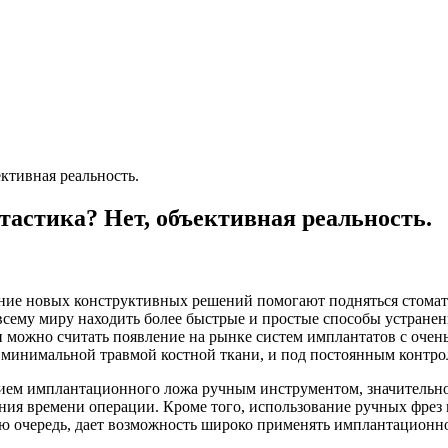
ективная реальность.
тастика? Нет, объективная реальность.
ение новых конструктивных решений помогают подняться стома
всему миру находить более быстрые и простые способы устране
и можно считать появление на рынке систем имплантатов с оче
 минимальной травмой костной ткани, и под постоянным контро
ием имплантационного ложа ручным инструментом, значительно
ния времени операции. Кроме того, использование ручных фрез
вою очередь, дает возможность широко применять имплантационн