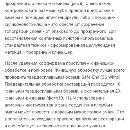
прозрачного оттенка материала (рис.8). Очень важно
контролировать размеры зуба, проводя контрольные
замеры с помощью штангенциркуля, либо с помощью
силиконового ключа - это обеспечит сохранение
топографии слоев - от опакового до прозрачного. Для
восстановления контактных пунктов использовалась
стандартная техника - сформированная целлулоидная
матрица + прозрачный клинышек.
После удаления коффердама приступаем к финишной
обработке и полировке. Финишную обработку лучше всего
проводить твердосплавными борами Safe-End (SS White).
Предварительная обработка реставраций проводится 10-
гранными твердосплавными борами, а окончательная 20-
гранными финирами (фото10, 11). Использование
алмазных инструментов в зоне соединения пломбы и
эмали может привести к краевым микросколам эмали. Это
дополнительно ухудшает краевое прилегание реставрации
и способствует отслоению истонченного участка