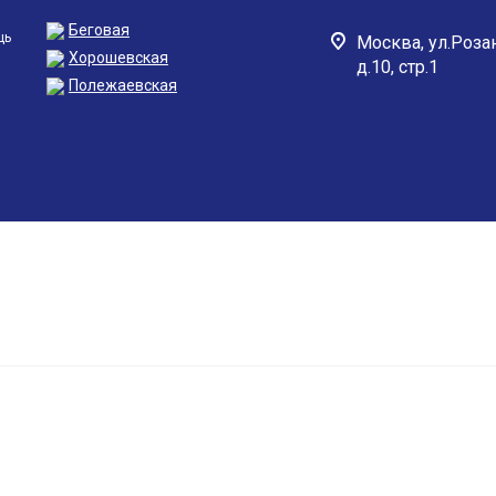
Беговая
щь
Москва,
ул.Роза
Хорошевская
д.10, стр.1
Полежаевская