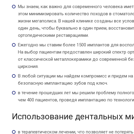
Мы знаем, как важно для современного человека имет
этом минимизировать количество походов в стоматол
жизни мегаполиса. В нашей клинике созданы все усло
один день, чтобы буквально в один прием, восстанови
ортопедическими реставрациями.
Ежегодно мы ставим более 1500 имплантов для воспо
На выбор пациентам предоставлен широкий спектр ор
от классической металлокерамики до современной бе
циркония.
В любой ситуации мы найдем компромисс и придем на
безопасную имплантацию зубов под ключ.
в течение прошедших лет мы решили проблему полного 
чем 400 пациентов, проведя имплантацию по технологии «
Использование дентальных м
в терапевтическом лечении, что позволяет не потерять