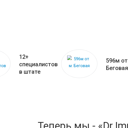
12+
596м от
специалистов
Беговая
в штате
Теперь мы - «Dr.Im