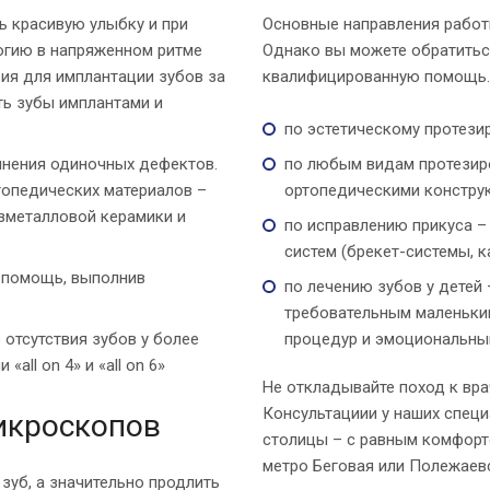
ь красивую улыбку и при
Основные направления работы
огию в напряженном ритме
Однако вы можете обратитьс
вия для имплантации зубов за
квалифицированную помощь. 
ть зубы имплантами и
по эстетическому протези
лнения одиночных дефектов.
по любым видам протезир
топедических материалов –
ортопедическими констру
зметалловой керамики и
по исправлению прикуса –
систем (брекет-системы, к
 помощь, выполнив
по лечению зубов у детей
требовательным маленьки
отсутствия зубов у более
процедур и эмоциональны
all on 4» и «all on 6»
Не откладывайте поход к врач
Консультациии у наших специ
икроскопов
столицы – с равным комфорт
метро Беговая или Полежаев
 зуб, а значительно продлить