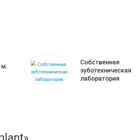
Собственная
 м.
зуботехническая
лаборатория
plant»