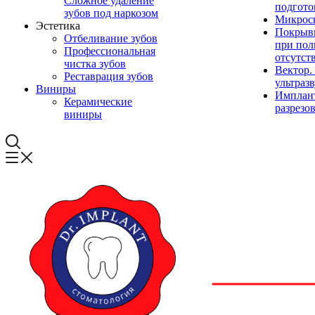
Сложное удаление
подгото
зубов под наркозом
Микроск
Эстетика
Покрывн
Отбеливание зубов
при по
Профессиональная
отсутст
чистка зубов
Вектор.
Реставрация зубов
ультраз
Виниры
Имплант
Керамические
разрезо
виниры