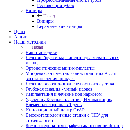
Профессиональная чистка зубов
Реставрация зубов
Виниры
Назад
Виниры
Керамические виниры
Цены
Акции
Наши методики
Назад
Наши методики
Лечение бруксизма, гипертонуса жевательных
мышц
Ортодонтические мини-импланты
Миорелаксант местного действия типа А для
восстановления прикуса
Лечение височно-нижнечелюстного сустава
Глубокая седация - умный наркоз
Имплантация и лечение под наркозом
Удаление, Костная пластика, Имплантация,
Временная коронка в 1 день
Инновационный центр СтАР
Высокотехнологичные станки с ЧПУ для
стоматологии
Компьютерная томография как основной фактор