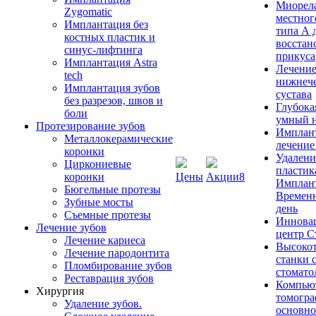
Миорел
Zygomatic
местног
Имплантация без
типа А 
костных пластик и
восстан
синус-лифтинга
прикуса
Имплантация Astra
Лечение
tech
нижнеч
Имплантация зубов
сустава
без разрезов, швов и
Глубока
боли
умный н
Протезирование зубов
Имплан
Металлокерамические
лечение
коронки
Удалени
Циркониевые
пластик
коронки
Цены
Акции
8
Имплан
Бюгельные протезы
Временн
Зубные мосты
день
Съемные протезы
Иннова
Лечение зубов
центр 
Лечение кариеса
Высоко
Лечение пародонтита
станки 
Пломбирование зубов
стомато
Реставрация зубов
Компью
Хирургия
томогра
Удаление зубов.
основно