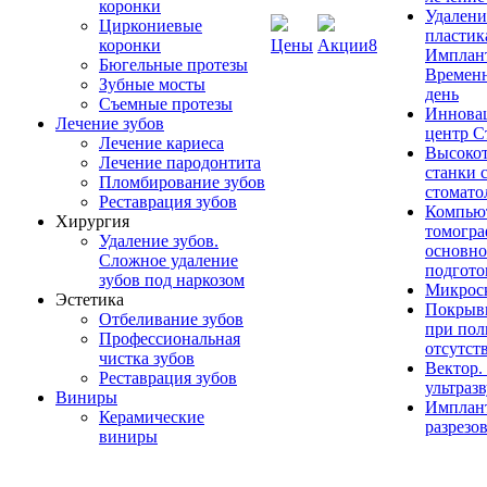
коронки
Удалени
Циркониевые
пластик
коронки
Цены
Акции
8
Имплан
Бюгельные протезы
Временн
Зубные мосты
день
Съемные протезы
Иннова
Лечение зубов
центр 
Лечение кариеса
Высоко
Лечение пародонтита
станки 
Пломбирование зубов
стомато
Реставрация зубов
Компью
Хирургия
томогра
Удаление зубов.
основно
Сложное удаление
подгото
зубов под наркозом
Микроск
Эстетика
Покрывн
Отбеливание зубов
при по
Профессиональная
отсутст
чистка зубов
Вектор.
Реставрация зубов
ультраз
Виниры
Имплант
Керамические
разрезо
виниры