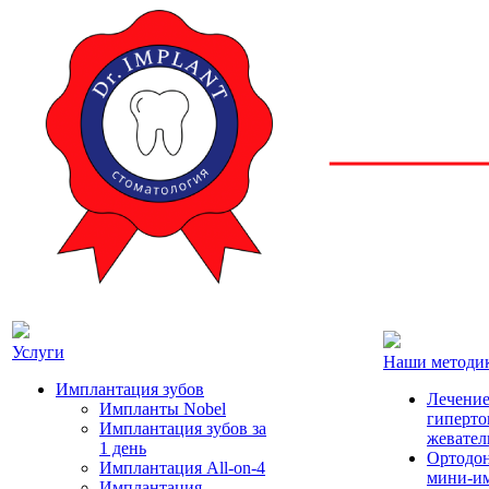
Услуги
Наши методи
Имплантация зубов
Лечение
Импланты Nobel
гиперто
Имплантация зубов за
жевате
1 день
Ортодон
Имплантация All-on-4
мини-и
Имплантация