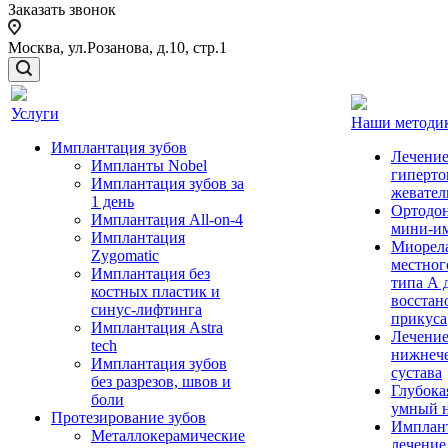
Заказать звонок
Москва,
ул.Розанова, д.10, стр.1
Услуги
Наши методи
Имплантация зубов
Лечение
Импланты Nobel
гиперто
Имплантация зубов за
жевате
1 день
Ортодон
Имплантация All-on-4
мини-и
Имплантация
Миорел
Zygomatic
местног
Имплантация без
типа А 
костных пластик и
восстан
синус-лифтинга
прикуса
Имплантация Astra
Лечение
tech
нижнеч
Имплантация зубов
сустава
без разрезов, швов и
Глубока
боли
умный н
Протезирование зубов
Имплан
Металлокерамические
лечение