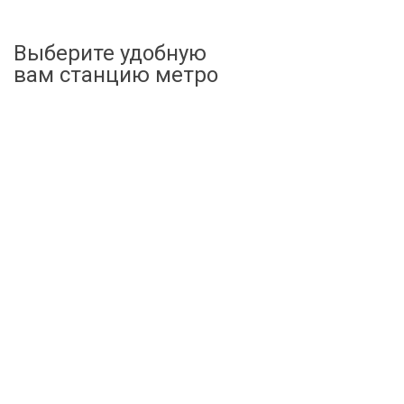
Выберите удобную
вам станцию метро
Беговая
Хорошевская
Полежаевская
Адрес
г. Москва, ул. Розанова, д. 10, стр. 1, м. Беговая, 1й
вагон из центра, выход из стеклянных дверей налево.
Телефон
8 (499) 220-30-03
E-mail
limplant@mail.ru
Режим работы